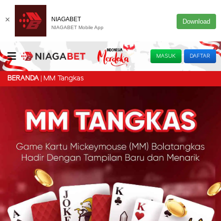
×
NIAGABET
Download
NIAGABET Mobile App
MASUK
DAFTAR
MM Tangkas
BERANDA