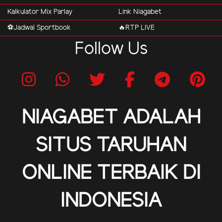
Kalkulator Mix Parlay
Link Niagabet
⚽️Jadwal Sportbook
🔥RTP LIVE
Follow Us
NIAGABET ADALAH
SITUS TARUHAN
ONLINE TERBAIK DI
INDONESIA