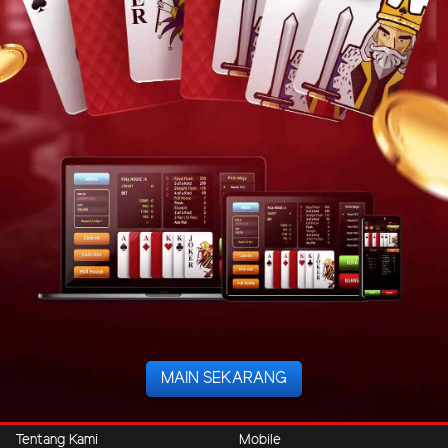
MAIN SEKARANG
Tentang Kami
Mobile